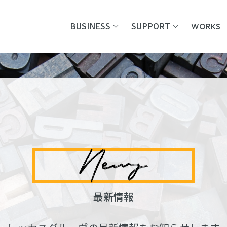
BUSINESS
SUPPORT
WORKS
SERVICE
AISHIP
C
CREATIVE DIV
SHOPSERVE
C
ADVERTISING DIV
BCART
T
WHOLESALE DIV
PLANNING DIV
UPDATER
FEM PLANNING DIV
SUSTAINABILITY
最新情報