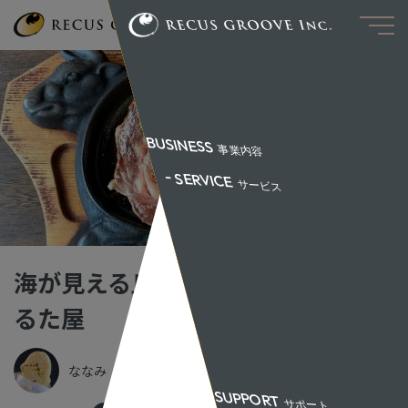
BUSINESS
事業内容
SERVICE
サービス
CREATIVE DIV
制作事業部
ADVERTISING DIV
広告事業部
WHOLESALE DIV
卸事業部
海が見える丘の上のレストラン・ま
PLANNING DIV
企画事業部
るた屋
FEM PLANNING DIV
女性企画事
SUSTAINABILITY
ななみ
サステナビ
SUPPORT
サポート