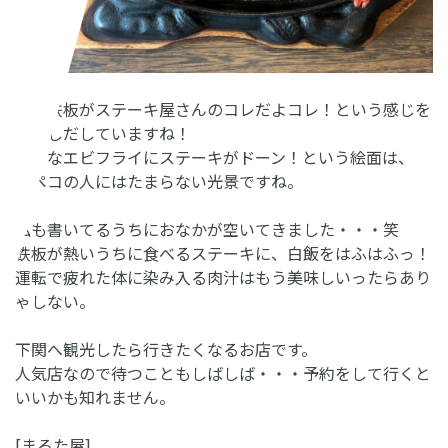
牛の鉄板がステーキ屋さんのコレだよコレ！という感じを
かもしだしていますね！
大きなエビフライにステーキがドーン！という絵面は、
腹ペコの人にはたまらない光景ですね。
私も書いてるうちにおなかが空いてきました・・・笑
鉄板が熱いうちに食べるステーキに、白飯をはふはふっ！
運転で疲れた体に染み入る肉汁はもう美味しいったらあり
ゃしない。
下関へ観光したら行きたくなるお店です。
人気店なので待つこともしばしば・・・予約をして行くと
いいかも知れません。
[まるた屋]