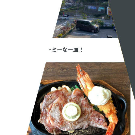
BLOG
ブ
RECRUIT
CONTA
とってもボリューミーな一皿！