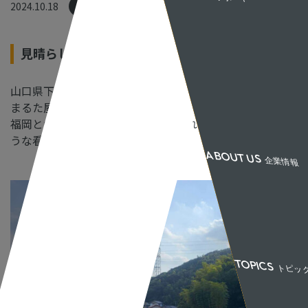
2024.10.18
食べ歩き
AISHIP
AISHIP 支援室
SHOPSERVE
見晴らしの良い火の山店。
SHOPSERV
BCART
BCART 支援室
山口県下関市、火の山公園近くにたたずむステーキハウス
UPDATER
まるた屋さん。
UPDATER 
福岡と山口をつなぐ関門橋を眺められる場所で、美味しそ
WORKS
制作実績
うな看板が・・・
ABOUT US
企業情報
CONCEPT
コン
COMPANY
会
THE KURA
山
TOPICS
トピッ
NEWS
最新